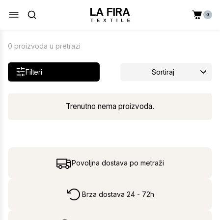
0
0 proizvoda u pretrazi
Filteri
Sortiraj
Trenutno nema proizvoda.
Povoljna dostava po metraži
Brza dostava 24 - 72h