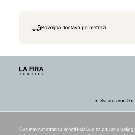
Povoljna dostava po metraži
Svi proizvodi
O n
Ova Internet stranica koristi kolačiće za pružanje bolje