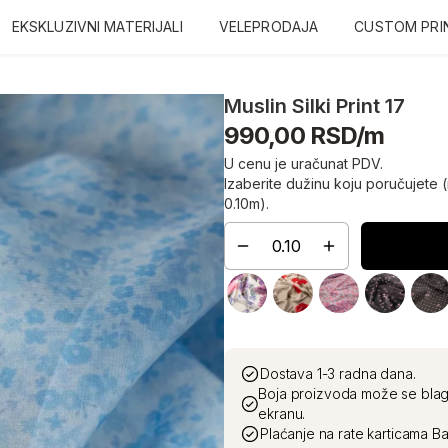
EKSKLUZIVNI MATERIJALI
VELEPRODAJA
CUSTOM PRI
Muslin Silki Print 17
990,00 RSD/m
U cenu je uračunat PDV.
Izaberite dužinu koju poručujete 
0.10m).
Dostava 1-3 radna dana.
Boja proizvoda može se blag
ekranu.
Plaćanje na rate karticama Ba