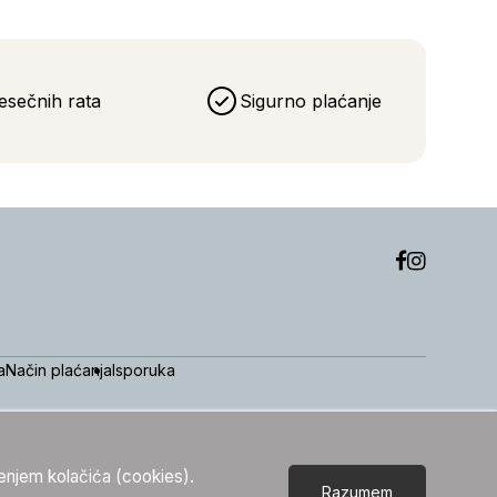
esečnih rata
Sigurno plaćanje
a
Način plaćanja
Isporuka
tenjem kolačića (cookies).
Razumem