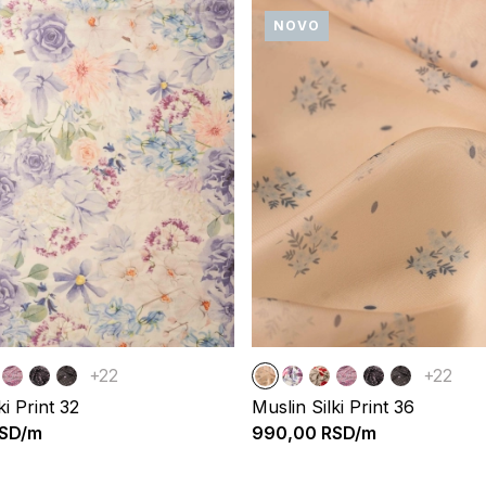
NOVO
+22
+22
ki Print 32
Muslin Silki Print 36
SD/m
990,00
RSD/m