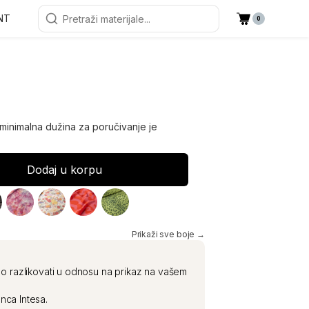
NT
0
(minimalna dužina za poručivanje je
Dodaj u korpu
Prikaži sve boje →
o razlikovati u odnosu na prikaz na vašem
nca Intesa.