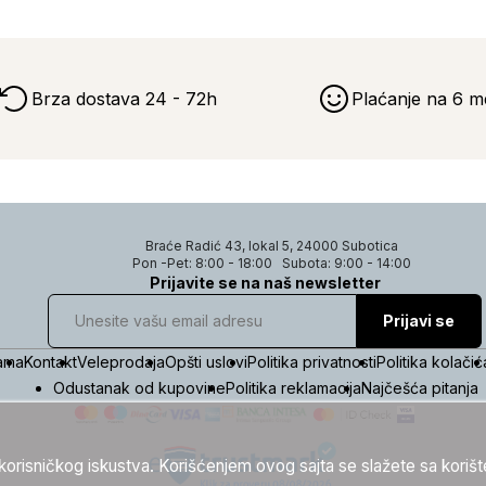
Brza dostava 24 - 72h
Plaćanje na 6 m
Braće Radić 43, lokal 5, 24000 Subotica
Pon -Pet: 8:00 - 18:00
Subota: 9:00 - 14:00
Prijavite se na naš newsletter
Prijavi se
ama
Kontakt
Veleprodaja
Opšti uslovi
Politika privatnosti
Politika kolačić
Odustanak od kupovine
Politika reklamacija
Najčešća pitanja
g korisničkog iskustva. Korišćenjem ovog sajta se slažete sa koriš