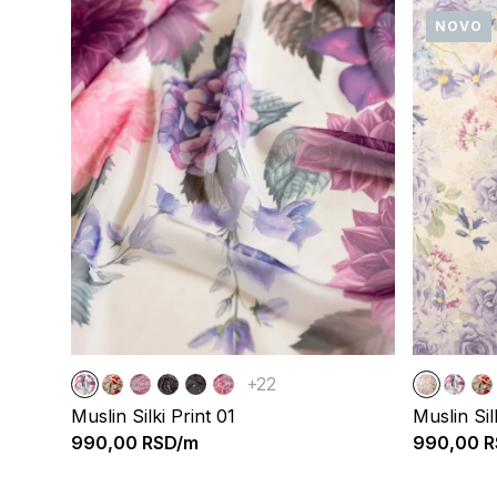
NOVO
+22
Muslin Silki Print 01
Muslin Sil
990,00
RSD/m
990,00
R