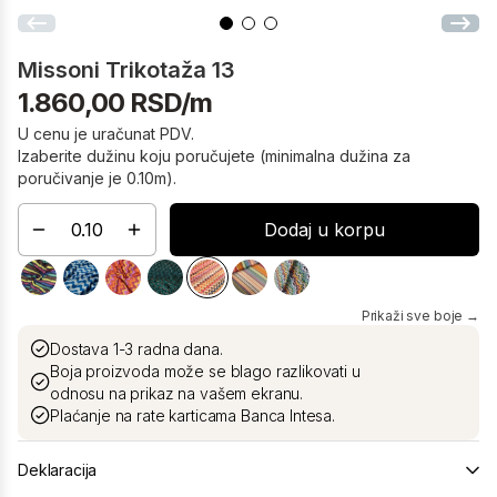
Missoni Trikotaža 13
1.860,00 RSD/m
U cenu je uračunat PDV.
Izaberite dužinu koju poručujete (minimalna dužina za
poručivanje je 0.10m).
Dodaj u korpu
Prikaži sve boje →
Dostava 1-3 radna dana.
Boja proizvoda može se blago razlikovati u
odnosu na prikaz na vašem ekranu.
Plaćanje na rate karticama Banca Intesa.
Deklaracija