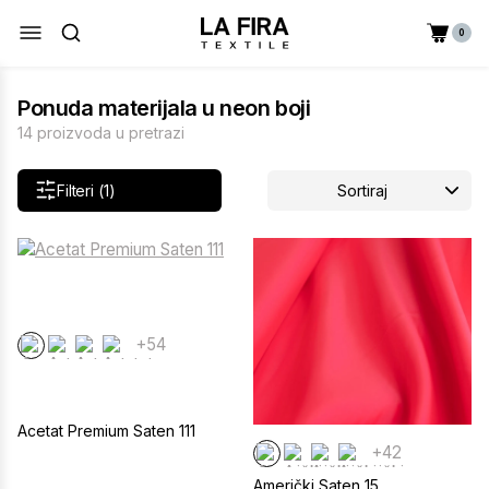
0
Ponuda materijala u neon boji
14 proizvoda u pretrazi
Filteri (1)
Sortiraj
+54
Acetat Premium Saten 111
+42
Američki Saten 15