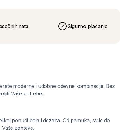
esečnih rata
Sigurno plaćanje
kreirate moderne i udobne odevne kombinacije. Bez
oljiti Vaše potrebe.
likoj ponudi boja i dezena. Od pamuka, svile do
e Vaše zahteve.