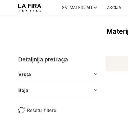
SVI MATERIJALI
AKCIJA
Materij
Detaljnija pretraga
Vrsta
Boja
Resetuj filtere