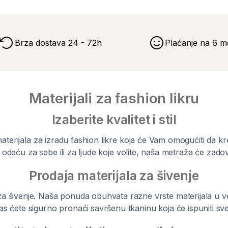
Brza dostava 24 - 72h
Plaćanje na 6 m
Materijali za fashion likru
Izaberite kvalitet i stil
aterijala za izradu fashion likre koja će Vam omogućiti da 
e odeću za sebe ili za ljude koje volite, naša metraža će zadov
Prodaja materijala za šivenje
 šivenje. Naša ponuda obuhvata razne vrste materijala u ve
as ćete sigurno pronaći savršenu tkaninu koja će ispuniti sv