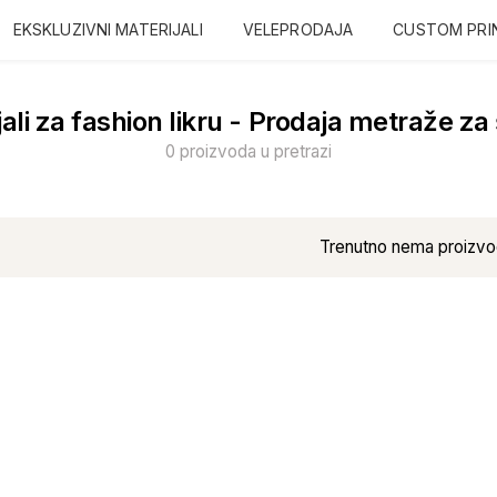
EKSKLUZIVNI MATERIJALI
VELEPRODAJA
CUSTOM PRI
ali za fashion likru - Prodaja metraže za
0 proizvoda u pretrazi
Trenutno nema proizvo