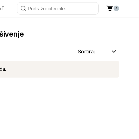
NT
0
 šivenje
Sortiraj
da.