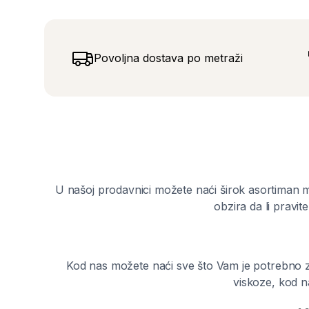
Povoljna dostava po metraži
U našoj prodavnici možete naći širok asortiman m
obzira da li pravit
Kod nas možete naći sve što Vam je potrebno za
viskoze, kod n