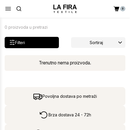
0
0 proizvoda u pretrazi
Filteri
Sortiraj
Trenutno nema proizvoda.
Povoljna dostava po metraži
Brza dostava 24 - 72h