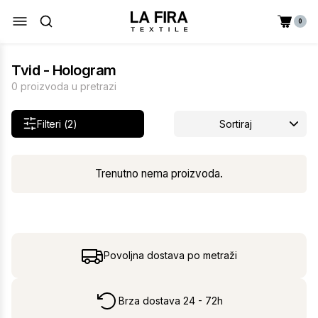
0
Tvid - Hologram
0 proizvoda u pretrazi
Filteri (2)
Sortiraj
Trenutno nema proizvoda.
Povoljna dostava po metraži
Brza dostava 24 - 72h