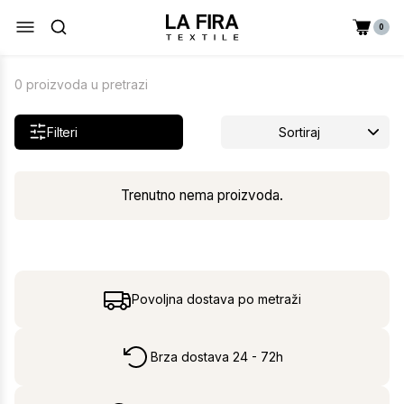
0
0 proizvoda u pretrazi
Filteri
Sortiraj
Trenutno nema proizvoda.
Povoljna dostava po metraži
Brza dostava 24 - 72h