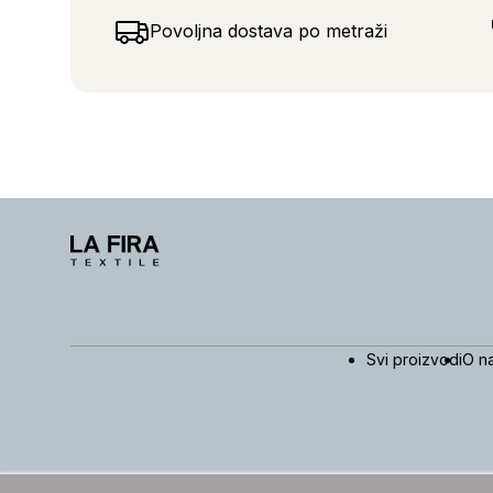
Povoljna dostava po metraži
Svi proizvodi
O n