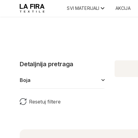
SVI MATERIJALI
AKCIJA
Detaljnija pretraga
Boja
Resetuj filtere