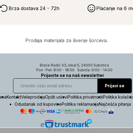
Brza dostava 24 - 72h
Plaćanje na 6 m
Prodaja materijala za šivenje šorceva.
Braće Radić 43, lokal 5, 24000 Subotica
Pon -Pet: 8:00 - 18:00
Subota: 9:00 - 14:00
Prijavite se na naš newsletter
Prijavi se
ama
Kontakt
Veleprodaja
Opšti uslovi
Politika privatnosti
Politika kolačić
Odustanak od kupovine
Politika reklamacija
Najčešća pitanja