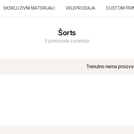
EKSKLUZIVNI MATERIJALI
VELEPRODAJA
CUSTOM PRI
Šorts
0 proizvoda u pretrazi
Trenutno nema proizvo