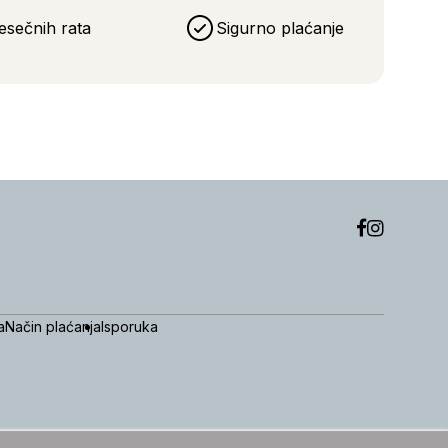
esečnih rata
Sigurno plaćanje
a
Način plaćanja
Isporuka