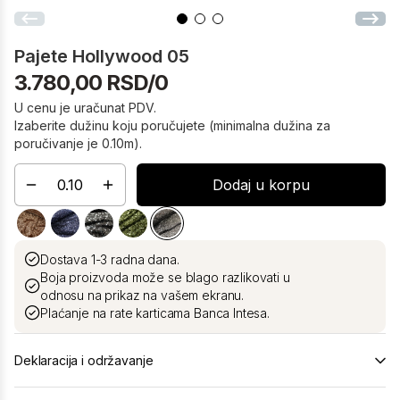
Pajete Hollywood 05
3.780,00 RSD/0
U cenu je uračunat PDV.
Izaberite dužinu koju poručujete (minimalna dužina za
poručivanje je 0.10m).
Dodaj u korpu
Dostava 1-3 radna dana.
Boja proizvoda može se blago razlikovati u
odnosu na prikaz na vašem ekranu.
Plaćanje na rate karticama Banca Intesa.
Deklaracija i održavanje