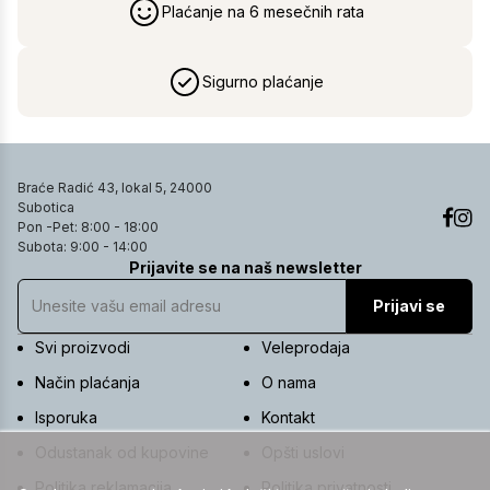
Plaćanje na 6 mesečnih rata
Sigurno plaćanje
Braće Radić 43, lokal 5, 24000
Subotica
Pon -Pet: 8:00 - 18:00
Subota: 9:00 - 14:00
Prijavite se na naš newsletter
Prijavi se
Svi proizvodi
Veleprodaja
Način plaćanja
O nama
Isporuka
Kontakt
Odustanak od kupovine
Opšti uslovi
Politika reklamacija
Politika privatnosti