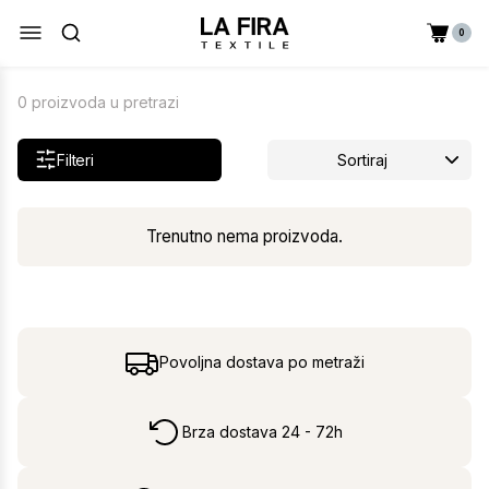
0
0 proizvoda u pretrazi
Filteri
Sortiraj
Trenutno nema proizvoda.
Povoljna dostava po metraži
Brza dostava 24 - 72h