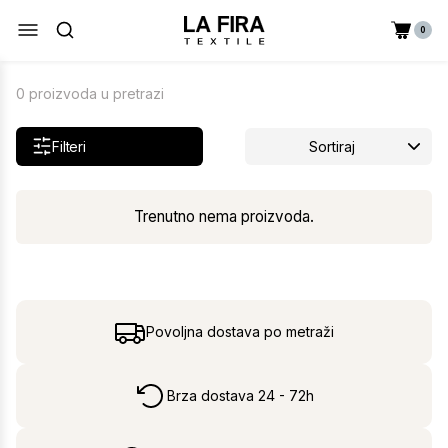
0
0 proizvoda u pretrazi
Filteri
Sortiraj
Trenutno nema proizvoda.
Povoljna dostava po metraži
Brza dostava 24 - 72h